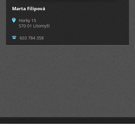
Marta Filipová
Horky 15
570 01 Litomyšl
603 784 358
© 2015 Všechna práva vyhrazena.