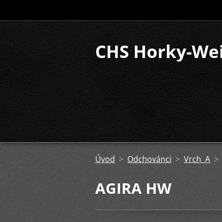
CHS Horky-We
Úvod
>
Odchovánci
>
Vrch A
AGIRA HW