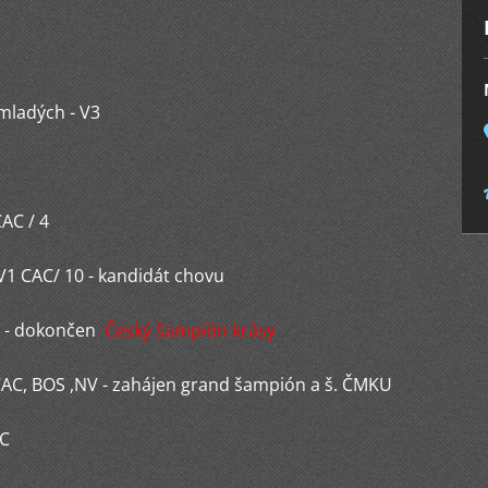
mladých - V3
CAC / 4
1 CAC/ 10 - kandidát chovu
4 - dokončen
Český šampión krásy
AC, BOS ,NV - zahájen grand šampión a š. ČMKU
AC