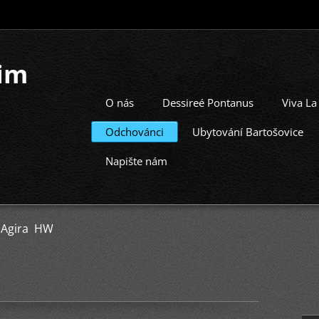
im
O nás
Dessireé Pontanus
Viva La
Odchovánci
Ubytování Bartošovice
Napište nám
>
Agira HW