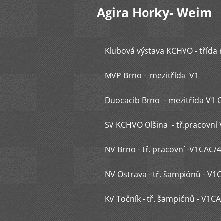
Agira Horky- Weim
Klubová výstava KCHVO - třída 
MVP Brno - mezitřída V1
Duocacib Brno - mezitřída V1 
SV KCHVO Olšina - tř.pracovní V
NV Brno - tř. pracovní -V1CAC/
NV Ostrava - tř. šampiónů - V1C
KV Točník - tř. šampiónů - V1C