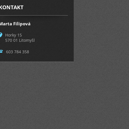
KONTAKT
Marta Filipová
Horky 15
570 01 Litomyšl
603 784 358