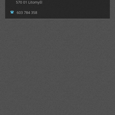
570 01 Litomyšl
603 784 358