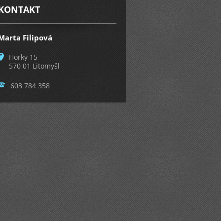
KONTAKT
Marta Filipová
Horky 15
570 01 Litomyšl
603 784 358