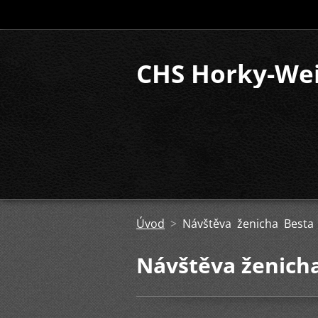
CHS Horky-We
Úvod
>
Návštěva ženicha Besta
Návštěva ženich