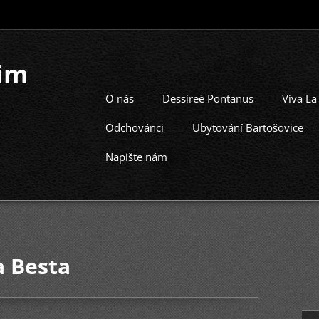
im
O nás
Dessireé Pontanus
Viva La
Odchovánci
Ubytování Bartošovice
Napište nám
a Besta